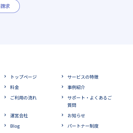
料請求
トップページ
サービスの特徴
料金
事例紹介
ご利用の流れ
サポート・よくあるご
質問
運営会社
お知らせ
Blog
パートナー制度