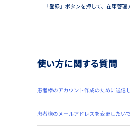
「登録」ボタンを押して、在庫管理
使い方に関する質問
患者様のアカウント作成のために送信
患者様のメールアドレスを変更したい