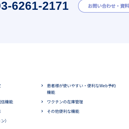
03-6261-2171
お問い合わせ・資
定
患者様が使いやすい・便利なWeb予約
機能
送信機能
ワクチンの在庫管理
示
その他便利な機能
ョン）