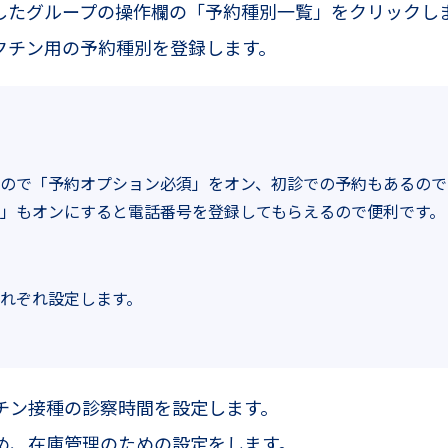
したグループの操作欄の「予約種別一覧」をクリックし
クチン用の予約種別を登録します。
ので「予約オプション必須」をオン、初診での予約もあるので
」もオンにすると電話番号を登録してもらえるので便利です。
れぞれ設定します。
チン接種の診察時間を設定します。
め、在庫管理のための設定をします。