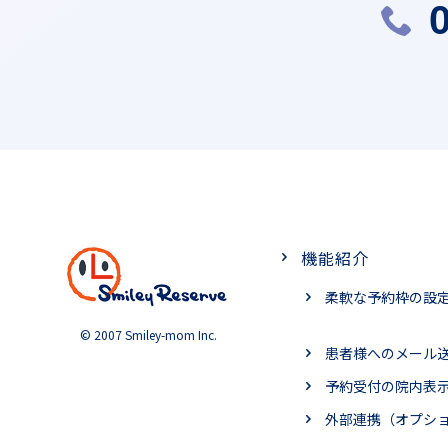
機能紹介
柔軟な予約枠の設
© 2007 Smiley-mom Inc.
患者様へのメール
予約受付の院内表
外部連携（オプシ