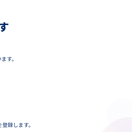
す
います。
を登録します。